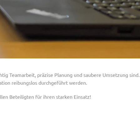
chtig Teamarbeit, präzise Planung und saubere Umsetzung sind
ation reibungslos durchgeführt werden.
len Beteiligten für ihren starken Einsatz!