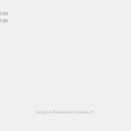
2:00
7:00
Design & Realisation: mosaiq.ch