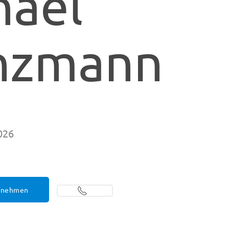
hael
nzmann
026
ufnehmen