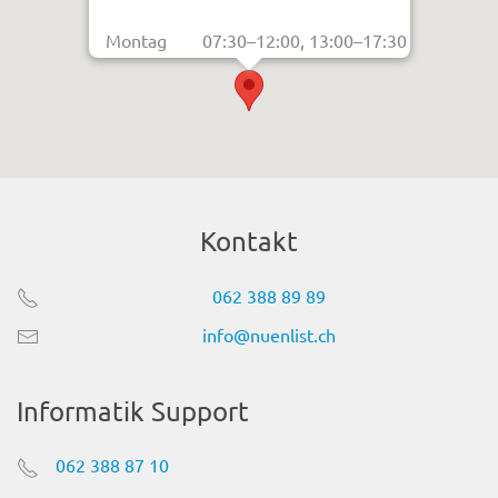
Montag
07:30–12:00, 13:00–17:30
Dienstag
07:30–12:00, 13:00–17:30
Mittwoch
07:30–12:00, 13:00–17:30
Donnerstag
07:30–12:00, 13:00–17:30
Freitag
07:30–12:00, 13:00–17:30
Samstag
Geschlossen
Sonntag
Geschlossen
Kontakt
062 388 89 89
info@nuenlist.ch
Informatik Support
062 388 87 10